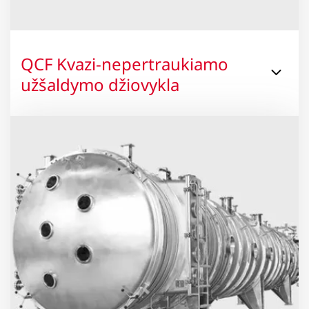
QCF Kvazi-nepertraukiamo
užšaldymo džiovykla