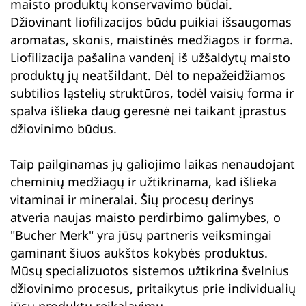
maisto produktų konservavimo būdai.
Džiovinant liofilizacijos būdu puikiai išsaugomas
aromatas, skonis, maistinės medžiagos ir forma.
Liofilizacija pašalina vandenį iš užšaldytų maisto
produktų jų neatšildant. Dėl to nepažeidžiamos
subtilios ląstelių struktūros, todėl vaisių forma ir
spalva išlieka daug geresnė nei taikant įprastus
džiovinimo būdus.
Taip pailginamas jų galiojimo laikas nenaudojant
cheminių medžiagų ir užtikrinama, kad išlieka
vitaminai ir mineralai. Šių procesų derinys
atveria naujas maisto perdirbimo galimybes, o
"Bucher Merk" yra jūsų partneris veiksmingai
gaminant šiuos aukštos kokybės produktus.
Mūsų specializuotos sistemos užtikrina švelnius
džiovinimo procesus, pritaikytus prie individualių