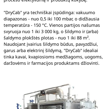
"DryCab" yra techniškai įspūdinga: vakuumo
diapazonas - nuo 0,5 iki 100 mbar, o didžiausia
temperatūra - 150 °C. Vienos partijos našumas
svyruoja nuo 1 iki 3 000 kg, o šildymo ir (arba)
šaldymo plokštės plotas - nuo 1 iki 88 m².
Naudojant įvairius šildymo būdus, pavyzdžiui,
garus arba elektrinį šildymą, "DryCab" idealiai
tinka kavai, kvapiosioms medžiagoms, uogoms,
daržovėms ir farmacijos produktams džiovinti.