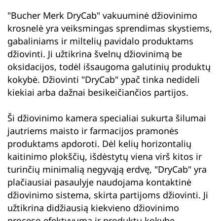
"Bucher Merk DryCab" vakuuminė džiovinimo
krosnelė yra veiksmingas sprendimas skystiems,
gabaliniams ir miltelių pavidalo produktams
džiovinti. Ji užtikrina švelnų džiovinimą be
oksidacijos, todėl išsaugoma galutinių produktų
kokybė. Džiovinti "DryCab" ypač tinka nedideli
kiekiai arba dažnai besikeičiančios partijos.
Ši džiovinimo kamera specialiai sukurta šilumai
jautriems maisto ir farmacijos pramonės
produktams apdoroti. Dėl kelių horizontalių
kaitinimo plokščių, išdėstytų viena virš kitos ir
turinčių minimalią negyvąją erdvę, "DryCab" yra
plačiausiai pasaulyje naudojama kontaktinė
džiovinimo sistema, skirta partijoms džiovinti. Ji
užtikrina didžiausią kiekvieno džiovinimo
proceso efektyvumą ir produktų kokybę.