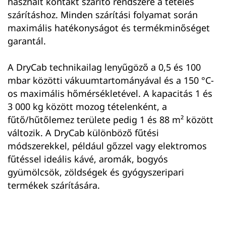
használt kontakt szárító rendszere a tételes
szárításhoz. Minden szárítási folyamat során
maximális hatékonyságot és termékminőséget
garantál.
A DryCab technikailag lenyűgöző a 0,5 és 100
mbar közötti vákuumtartományával és a 150 °C-
os maximális hőmérsékletével. A kapacitás 1 és
3 000 kg között mozog tételenként, a
fűtő/hűtőlemez területe pedig 1 és 88 m² között
változik. A DryCab különböző fűtési
módszerekkel, például gőzzel vagy elektromos
fűtéssel ideális kávé, aromák, bogyós
gyümölcsök, zöldségek és gyógyszeripari
termékek szárítására.