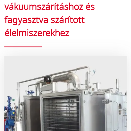
vákuumszárításhoz és
fagyasztva szárított
élelmiszerekhez