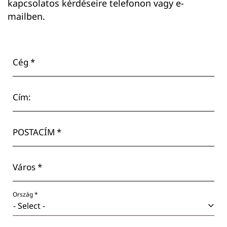
kapcsolatos kérdéseire telefonon vagy e-
mailben.
Cég *
Cím:
POSTACÍM *
Város *
Ország *