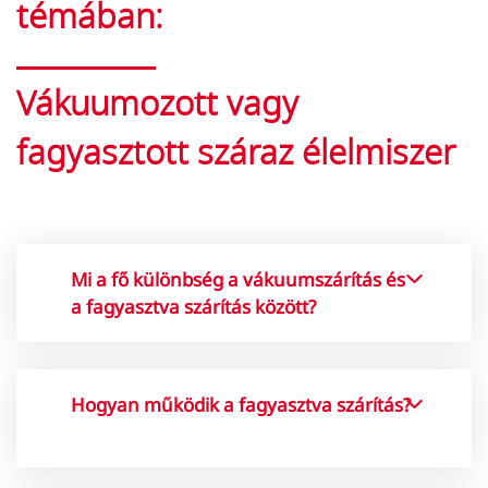
témában:
Vákuumozott vagy
fagyasztott száraz élelmiszer
Mi a fő különbség a vákuumszárítás és
a fagyasztva szárítás között?
A vákuumszárítás alacsony
hőmérsékleten, vákuum alatti
Hogyan működik a fagyasztva szárítás?
párologtatással távolítja el a
nedvességet a termékekből, míg a
fagyasztva szárítás először
A
vákuumcsomagolt vagy fagyasztva