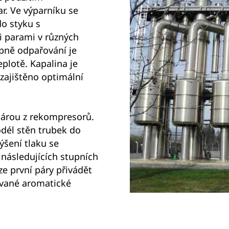
. Ve výparníku se
do styku s
 parami v různých
pně odpařování je
eplotě. Kapalina je
zajištěno optimální
párou z rekompresorů.
odél stěn trubek do
ýšení tlaku se
následujících stupních
ze první páry přivádět
ované aromatické