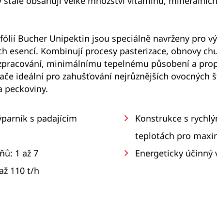
 stále obsahují velké množství vitaminů, minerálníc
fólií Bucher Unipektin jsou speciálně navrženy pro v
ch esencí. Kombinují procesy pasterizace, obnovy chu
 zpracování, minimálnímu tepelnému působení a pr
če ideální pro zahušťování nejrůznějších ovocných šť
a peckoviny.
ýparník s padajícím
Konstrukce s rychl
teplotách pro maxim
ů: 1 až 7
Energeticky účinný
až 110 t/h