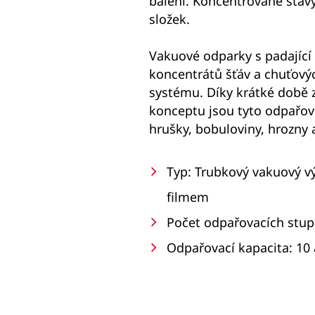
balení. Koncentrované šťávy
složek.
Vakuové odparky s padající 
koncentrátů šťáv a chuťový
systému. Díky krátké době
konceptu jsou tyto odpařova
hrušky, bobuloviny, hrozny 
Typ: Trubkový vakuový v
filmem
Počet odpařovacích stupň
Odpařovací kapacita: 10 