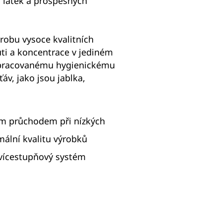
h látek a prospěšných
ýrobu vysoce kvalitních
ti a koncentrace v jediném
opracovanému hygienickému
áv, jako jsou jablka,
ým průchodem při nízkých
ální kvalitu výrobků
 vícestupňový systém