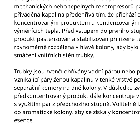
mechanických nebo tepelných rekompresorů par
přiváděná kapalina předehřívá tím, že přichází 
koncentrovaným produktem a kondenzovanými
výměnících tepla. Před vstupem do prvního stu
produkt pasterizován a stabilizován při řízené t
rovnoměrně rozdělena v hlavě kolony, aby bylo 
smáčení vnitřních stěn trubky.
Trubky jsou zvenčí ohřívány vodní párou nebo 
Vznikající páry ženou kapalinu v tenké vrstvě p
separační komory na dně kolony. V důsledku zv
předkoncentrovaný produkt dále koncentruje v 
s využitím par z předchozího stupně. Volitelně l
do aromatické kolony, aby se získaly koncentr
esence.