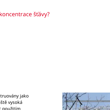
koncentrace šťávy?
struovány jako
áště vysoká
t použitím