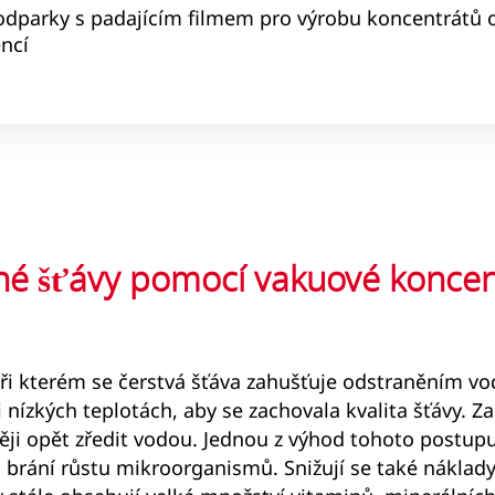
dparky s padajícím filmem pro výrobu koncentrátů 
ncí
né šťávy pomocí vakuové koncen
při kterém se čerstvá šťáva zahušťuje odstraněním vo
ízkých teplotách, aby se zachovala kvalita šťávy. Za
ji opět zředit vodou. Jednou z výhod tohoto postupu j
brání růstu mikroorganismů. Snižují se také náklady