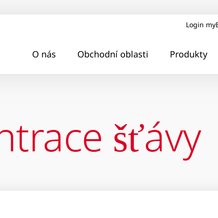
Login my
O nás
Obchodní oblasti
Produkty
trace šťávy