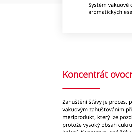
Systém vakuové o
aromatických ese
Koncentrát ovoc
Zahuštění šťávy je proces, 
vakuovým zahušťováním při n
meziprodukt, který lze pozdě
protože vysoký obsah cukru 