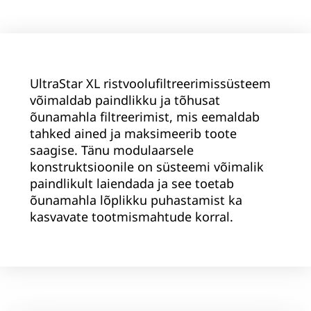
UltraStar XL ristvoolufiltreerimissüsteem
võimaldab paindlikku ja tõhusat
õunamahla filtreerimist, mis eemaldab
tahked ained ja maksimeerib toote
saagise. Tänu modulaarsele
konstruktsioonile on süsteemi võimalik
paindlikult laiendada ja see toetab
õunamahla lõplikku puhastamist ka
kasvavate tootmismahtude korral.