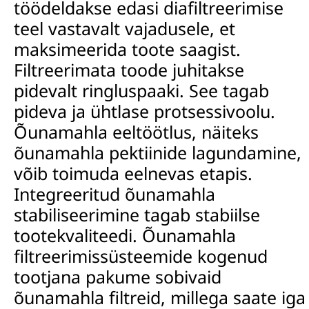
töödeldakse edasi diafiltreerimise
teel vastavalt vajadusele, et
maksimeerida toote saagist.
Filtreerimata toode juhitakse
pidevalt ringluspaaki. See tagab
pideva ja ühtlase protsessivoolu.
Õunamahla eeltöötlus
, näiteks
õunamahla pektiinide lagundamine
,
võib toimuda eelnevas etapis.
Integreeritud
õunamahla
stabiliseerimine
tagab stabiilse
tootekvaliteedi.
Õunamahla
filtreerimissüsteemide
kogenud
tootjana
pakume sobivaid
õunamahla filtreid
, millega saate iga