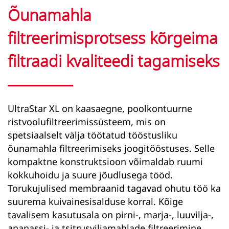
Õunamahla
filtreerimisprotsess kõrgeima
filtraadi kvaliteedi tagamiseks
UltraStar XL
on kaasaegne, poolkontuurne
ristvoolufiltreerimissüsteem, mis on
spetsiaalselt välja töötatud
tööstusliku
õunamahla filtreerimiseks
joogitööstuses. Selle
kompaktne konstruktsioon võimaldab ruumi
kokkuhoidu ja suure jõudlusega tööd.
Torukujulised membraanid tagavad ohutu töö ka
suurema kuivainesisalduse korral. Kõige
tavalisem kasutusala on pirni-, marja-, luuvilja-,
ananassi- ja tsitrusviljamahlade filtreerimine