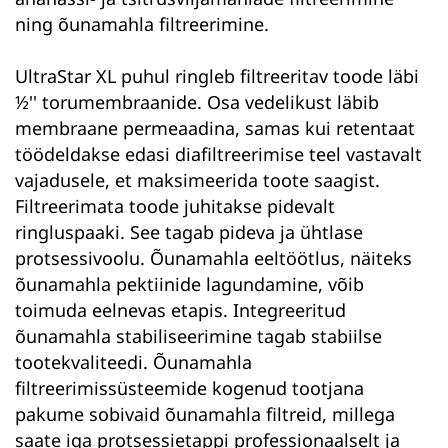
ning
õunamahla filtreerimine
.
UltraStar XL puhul ringleb filtreeritav toode läbi
½'' torumembraanide. Osa vedelikust läbib
membraane permeaadina, samas kui retentaat
töödeldakse edasi diafiltreerimise teel vastavalt
vajadusele, et maksimeerida toote saagist.
Filtreerimata toode juhitakse pidevalt
ringluspaaki. See tagab pideva ja ühtlase
protsessivoolu.
Õunamahla eeltöötlus
, näiteks
õunamahla pektiinide lagundamine
, võib
toimuda eelnevas etapis. Integreeritud
õunamahla stabiliseerimine
tagab stabiilse
tootekvaliteedi.
Õunamahla
filtreerimissüsteemide
kogenud
tootjana
pakume sobivaid
õunamahla filtreid
, millega
saate iga protsessietappi professionaalselt ja