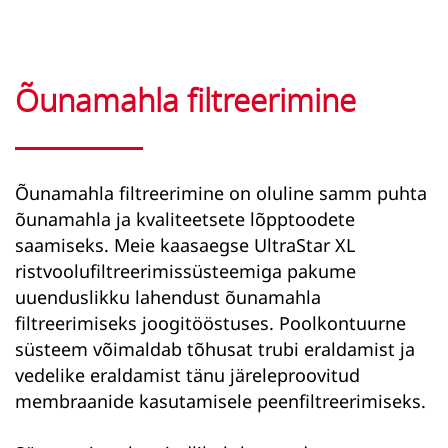
Õunamahla filtreerimine
Õunamahla filtreerimine
on oluline samm
puhta
õunamahla
ja kvaliteetsete lõpptoodete
saamiseks. Meie kaasaegse UltraStar XL
ristvoolufiltreerimissüsteemiga pakume
uuenduslikku lahendust
õunamahla
filtreerimiseks joogitööstuses
. Poolkontuurne
süsteem võimaldab tõhusat
trubi eraldamist
ja
vedelike eraldamist tänu järeleproovitud
membraanide kasutamisele
peenfiltreerimiseks
.