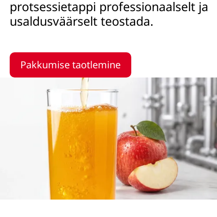
protsessietappi professionaalselt ja
usaldusväärselt teostada.
Pakkumise taotlemine