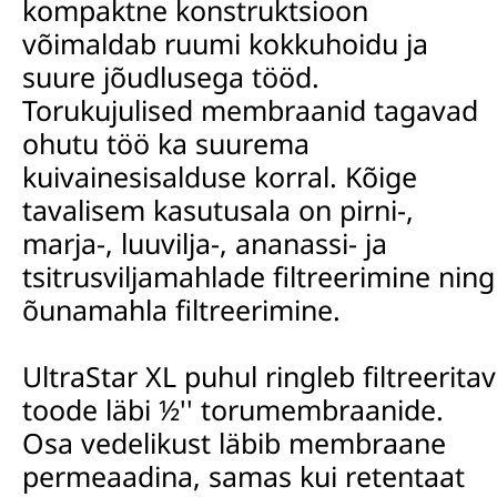
kompaktne konstruktsioon
võimaldab ruumi kokkuhoidu ja
suure jõudlusega tööd.
Torukujulised membraanid tagavad
ohutu töö ka suurema
kuivainesisalduse korral. Kõige
tavalisem kasutusala on pirni-,
marja-, luuvilja-, ananassi- ja
tsitrusviljamahlade filtreerimine ning
õunamahla filtreerimine
.
UltraStar XL puhul ringleb filtreeritav
toode läbi ½'' torumembraanide.
Osa vedelikust läbib membraane
permeaadina, samas kui retentaat