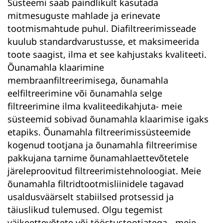
Süsteemi saab paindlikult kasutada
mitmesuguste mahlade ja erinevate
tootmismahtude puhul. Diafiltreerimisseade
kuulub standardvarustusse, et maksimeerida
toote saagist, ilma et see kahjustaks kvaliteeti.
Õunamahla klaarimine
membraanfiltreerimisega
,
õunamahla
eelfiltreerimine
või
õunamahla selge
filtreerimine ilma kvaliteedikahjuta
- meie
süsteemid sobivad õunamahla klaarimise igaks
etapiks.
Õunamahla filtreerimissüsteemide
kogenud
tootjana
ja
õunamahla filtreerimise
pakkujana
tarnime
õunamahlaettevõtetele
järeleproovitud
filtreerimistehnoloogiat
. Meie
õunamahla filtrid
tootmisliinidele
tagavad
usaldusväärselt stabiilsed protsessid ja
täiuslikud tulemused. Olgu tegemist
väikeettevõtete või tööstustootjatega - meie