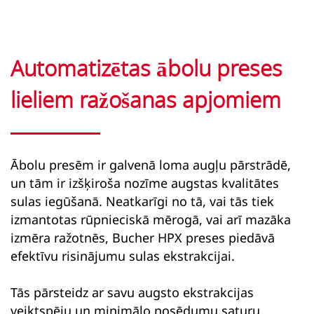
Automatizētas ābolu preses
lieliem ražošanas apjomiem
Ābolu presēm ir galvenā loma augļu pārstrādē,
un tām ir izšķiroša nozīme augstas kvalitātes
sulas iegūšanā. Neatkarīgi no tā, vai tās tiek
izmantotas rūpnieciskā mērogā, vai arī mazāka
izmēra ražotnēs, Bucher HPX preses piedāvā
efektīvu risinājumu sulas ekstrakcijai.
Tās pārsteidz ar savu augsto ekstrakcijas
veiktspēju un minimālo nosēdumu saturu