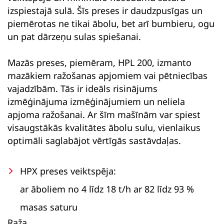
izspiestajā sulā. Šīs preses ir daudzpusīgas un
piemērotas ne tikai ābolu, bet arī bumbieru, ogu
un pat dārzeņu sulas spiešanai.
Mazās preses, piemēram, HPL 200, izmanto
mazākiem ražošanas apjomiem vai pētniecības
vajadzībām. Tās ir ideāls risinājums
izmēģinājuma izmēģinājumiem un neliela
apjoma ražošanai. Ar šīm mašīnām var spiest
visaugstākās kvalitātes ābolu sulu, vienlaikus
optimāli saglabājot vērtīgās sastāvdaļas.
HPX preses veiktspēja:
ar āboliem no 4 līdz 18 t/h ar 82 līdz 93 %
masas saturu
Raža