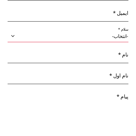
ایمیل *
سلام *
نام *
نام اول *
پیام *