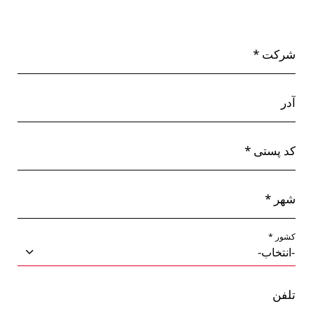
شرکت *
آدر
کد پستی *
شهر *
کشور *
تلفن