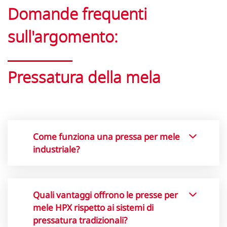
Domande frequenti
sull'argomento:
Pressatura della mela
Come funziona una pressa per mele
industriale?
Le presse industriali per il succo di
mela, come la serie HPX di Bucher,
Quali vantaggi offrono le presse per
funzionano con un sistema cilindro-
mele HPX rispetto ai sistemi di
pistone. Il prodotto viene riempito
pressatura tradizionali?
centralmente ed estratto