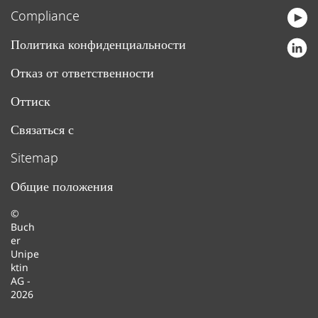
снижению трудозатрат,
Compliance
сокращению расходов на
Политика конфиденциальности
техническое обслуживание и
увеличению срока службы систем.
Отказ от ответственности
Оттиск
Связаться с
Sitemap
Общие положения
©
Buch
er
Unipe
ktin
AG -
2026